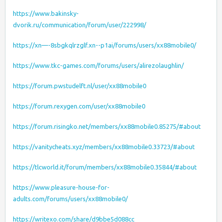
https://www.bakinsky-
dvorik.ru/communication/forum/user/222998/
https://xn—-8sbgkqlrzglf.xn--p1ai/forums/users/xx88mobile0/
https://www.tkc-games.com/forums/users/alirezolaughlin/
https://forum.pwstudelft.nl/user/xx88mobile0
https://forum.rexygen.com/user/xx88mobile0
https://forum.risingko.net/members/xx88mobile0.85275/#about
https://vanitycheats.xyz/members/xx88mobile0.33723/#about
https://tlcworld.it/forum/members/xx88mobile0.35844/#about
https://www.pleasure-house-for-
adults.com/forums/users/xx88mobile0/
https://writexo.com/share/d9bbe5d088cc