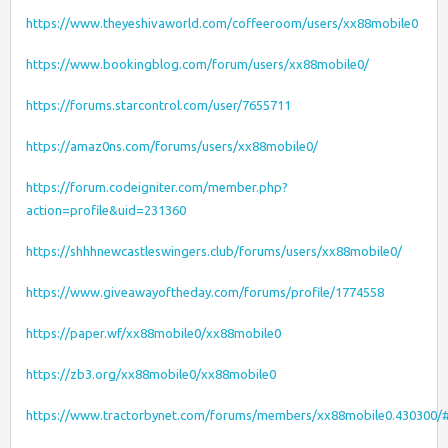
https://www.theyeshivaworld.com/coffeeroom/users/xx88mobile0
https://www.bookingblog.com/forum/users/xx88mobile0/
https://forums.starcontrol.com/user/7655711
https://amaz0ns.com/forums/users/xx88mobile0/
https://forum.codeigniter.com/member.php?
action=profile&uid=231360
https://shhhnewcastleswingers.club/forums/users/xx88mobile0/
https://www.giveawayoftheday.com/forums/profile/1774558
https://paper.wf/xx88mobile0/xx88mobile0
https://zb3.org/xx88mobile0/xx88mobile0
https://www.tractorbynet.com/forums/members/xx88mobile0.430300/