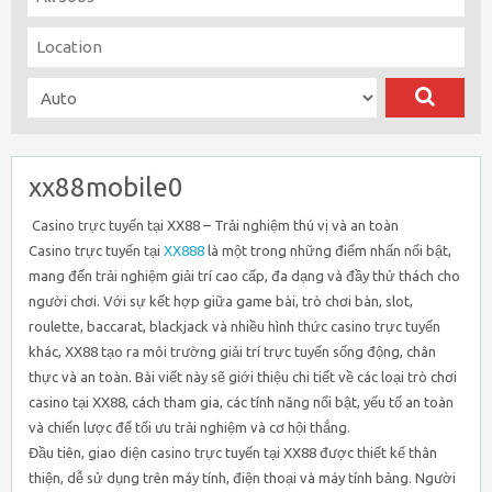
xx88mobile0
Casino trực tuyến tại XX88 – Trải nghiệm thú vị và an toàn
Casino trực tuyến tại
XX888
là một trong những điểm nhấn nổi bật,
mang đến trải nghiệm giải trí cao cấp, đa dạng và đầy thử thách cho
người chơi. Với sự kết hợp giữa game bài, trò chơi bàn, slot,
roulette, baccarat, blackjack và nhiều hình thức casino trực tuyến
khác, XX88 tạo ra môi trường giải trí trực tuyến sống động, chân
thực và an toàn. Bài viết này sẽ giới thiệu chi tiết về các loại trò chơi
casino tại XX88, cách tham gia, các tính năng nổi bật, yếu tố an toàn
và chiến lược để tối ưu trải nghiệm và cơ hội thắng.
Đầu tiên, giao diện casino trực tuyến tại XX88 được thiết kế thân
thiện, dễ sử dụng trên máy tính, điện thoại và máy tính bảng. Người