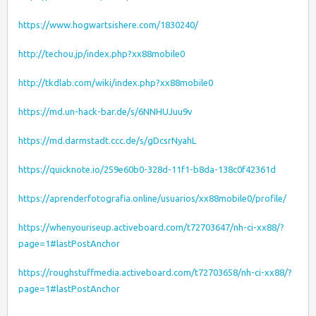
https://www.hogwartsishere.com/1830240/
http://techou.jp/index.php?xx88mobile0
http://tkdlab.com/wiki/index.php?xx88mobile0
https://md.un-hack-bar.de/s/6NNHUJuu9v
https://md.darmstadt.ccc.de/s/gDcsrNyahL
https://quicknote.io/259e60b0-328d-11f1-b8da-138c0f42361d
https://aprenderfotografia.online/usuarios/xx88mobile0/profile/
https://whenyouriseup.activeboard.com/t72703647/nh-ci-xx88/?
page=1#lastPostAnchor
https://roughstuffmedia.activeboard.com/t72703658/nh-ci-xx88/?
page=1#lastPostAnchor