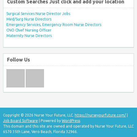
Custom Searches Just click and add your location
Surgical Services Nurse Director Jobs
Med/Surg Nurse Directors
Emergency Services, Emergency Room Nurse Directors
CNO Chief Nursing Officer
Maternity Nurse Directors
Follow Us
Copyright © 2026 Nurse Your Future, LLC.
https://nurseyourfuture.com/
|
Job Board Software
| Powered by
WordPress
This domain and this site are owned and operated by Nurse Your Future, LLC
6570 35th Lane, Vero Beach, Florida 32966.