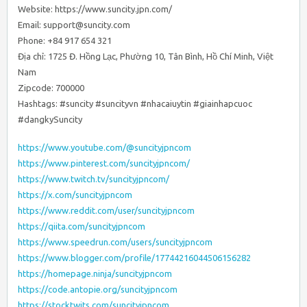
Website: https://www.suncity.jpn.com/
Email: support@suncity.com
Phone: +84 917 654 321
Địa chỉ: 1725 Đ. Hồng Lạc, Phường 10, Tân Bình, Hồ Chí Minh, Việt
Nam
Zipcode: 700000
Hashtags: #suncity #suncityvn #nhacaiuytin #giainhapcuoc
#dangkySuncity
https://www.youtube.com/@suncityjpncom
https://www.pinterest.com/suncityjpncom/
https://www.twitch.tv/suncityjpncom/
https://x.com/suncityjpncom
https://www.reddit.com/user/suncityjpncom
https://qiita.com/suncityjpncom
https://www.speedrun.com/users/suncityjpncom
https://www.blogger.com/profile/17744216044506156282
https://homepage.ninja/suncityjpncom
https://code.antopie.org/suncityjpncom
https://stocktwits.com/suncityjpncom