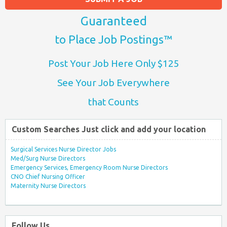
Guaranteed
to Place Job Postings™
Post Your Job Here Only $125
See Your Job Everywhere
that Counts
Custom Searches Just click and add your location
Surgical Services Nurse Director Jobs
Med/Surg Nurse Directors
Emergency Services, Emergency Room Nurse Directors
CNO Chief Nursing Officer
Maternity Nurse Directors
Follow Us