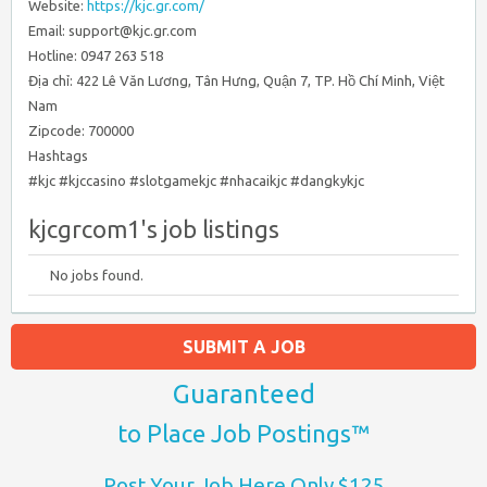
Website:
https://kjc.gr.com/
Email: support@kjc.gr.com
Hotline: 0947 263 518
Địa chỉ: 422 Lê Văn Lương, Tân Hưng, Quận 7, TP. Hồ Chí Minh, Việt
Nam
Zipcode: 700000
Hashtags
#kjc #kjccasino #slotgamekjc #nhacaikjc #dangkykjc
kjcgrcom1's job listings
No jobs found.
SUBMIT A JOB
Guaranteed
to Place Job Postings™
Post Your Job Here Only $125