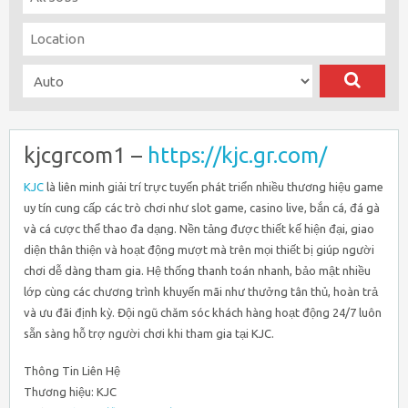
kjcgrcom1 –
https://kjc.gr.com/
KJC
là liên minh giải trí trực tuyến phát triển nhiều thương hiệu game
uy tín cung cấp các trò chơi như slot game, casino live, bắn cá, đá gà
và cá cược thể thao đa dạng. Nền tảng được thiết kế hiện đại, giao
diện thân thiện và hoạt động mượt mà trên mọi thiết bị giúp người
chơi dễ dàng tham gia. Hệ thống thanh toán nhanh, bảo mật nhiều
lớp cùng các chương trình khuyến mãi như thưởng tân thủ, hoàn trả
và ưu đãi định kỳ. Đội ngũ chăm sóc khách hàng hoạt động 24/7 luôn
sẵn sàng hỗ trợ người chơi khi tham gia tại KJC.
Thông Tin Liên Hệ
Thương hiệu: KJC