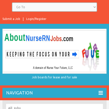
Submit a Job
Login/Register
Job boards for lease and for sale
NAVIGATION