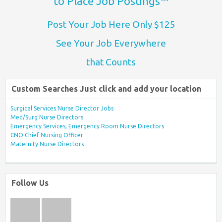
to Place Job Postings™
Post Your Job Here Only $125
See Your Job Everywhere
that Counts
Custom Searches Just click and add your location
Surgical Services Nurse Director Jobs
Med/Surg Nurse Directors
Emergency Services, Emergency Room Nurse Directors
CNO Chief Nursing Officer
Maternity Nurse Directors
Follow Us