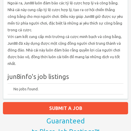
Ngoài ra, Jun88 luôn đảm bảo các tỷ lệ cược hợp lý và công bằng.
Nhà cái này cung cấp tỷ lệ cược hợp lý, tạo ra cơ hội chiến thắng
công bằng cho mọi người chơi. Điều này giúp Jun88 giữ được sự yêu
mến từ phía người chơi, đặc biệt là những ai yêu thích sự công bằng
trong cá cược.
Với cam kết cung cấp môi trường cá cược minh bạch và công bằng,
Jun88 đã xây dựng được một cộng đồng người chơi trung thành và
đông đảo. Nhà cái này luôn đảm bảo rằng quyền lợi của người chơi
được bảo vệ, đồng thời luôn cải tiến để mang lại những dịch vụ tốt
nhất.
jun8info's job listings
No jobs found.
SUBMIT A JOB
Guaranteed