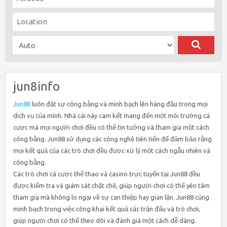
jun8info
Jun88
luôn đặt sự công bằng và minh bạch lên hàng đầu trong mọi
dịch vụ của mình. Nhà cái này cam kết mang đến một môi trường cá
cược mà mọi người chơi đều có thể tin tưởng và tham gia một cách
công bằng. Jun88 sử dụng các công nghệ tiên tiến để đảm bảo rằng
mọi kết quả của các trò chơi đều được xử lý một cách ngẫu nhiên và
công bằng.
Các trò chơi cá cược thể thao và casino trực tuyến tại Jun88 đều
được kiểm tra và giám sát chặt chẽ, giúp người chơi có thể yên tâm
tham gia mà không lo ngại về sự can thiệp hay gian lận. Jun88 cũng
minh bạch trong việc công khai kết quả các trận đấu và trò chơi,
giúp người chơi có thể theo dõi và đánh giá một cách dễ dàng.