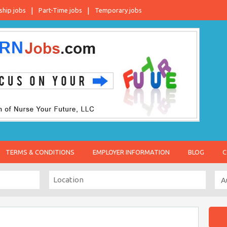
ship jobs
Part-Time jobs
Temporary jobs
TERMS & CONDITIONS
EMPLOYER INFORMATION
BLOG
C