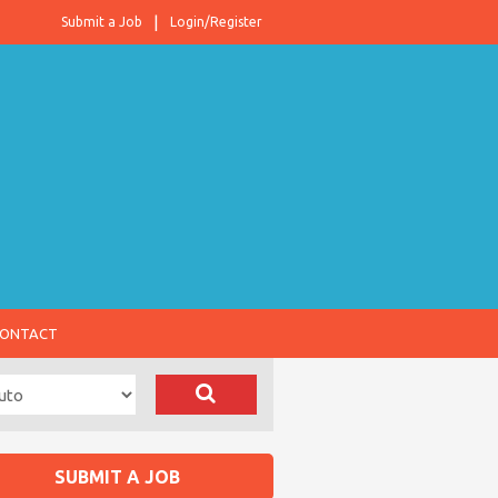
Submit a Job
Login/Register
ONTACT
SUBMIT A JOB