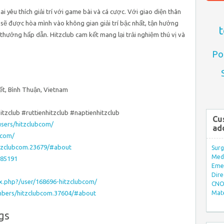
i yêu thích giải trí với game bài và cá cược. Với giao diện thân
i sẽ được hòa mình vào không gian giải trí bậc nhất, tận hưởng
t
 thưởng hấp dẫn. Hitzclub cam kết mang lại trải nghiệm thú vị và
Po
iết, Bình Thuận, Vietnam
tzclub #ruttienhitzclub #naptienhitzclub
Cu
users/hitzclubcom/
ad
bcom/
tzclubcom.23679/#about
Surg
Med/
185191
Eme
Dire
x.php?/user/168696-hitzclubcom/
CNO 
mbers/hitzclubcom.37604/#about
Mate
gs