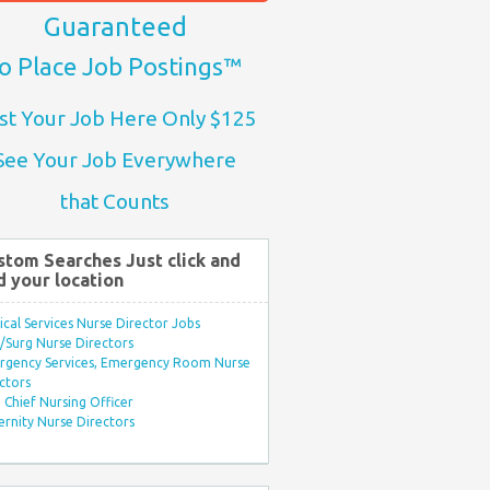
Guaranteed
o Place Job Postings™
st Your Job Here Only $125
See Your Job Everywhere
that Counts
stom Searches Just click and
d your location
ical Services Nurse Director Jobs
Surg Nurse Directors
rgency Services, Emergency Room Nurse
ctors
Chief Nursing Officer
rnity Nurse Directors