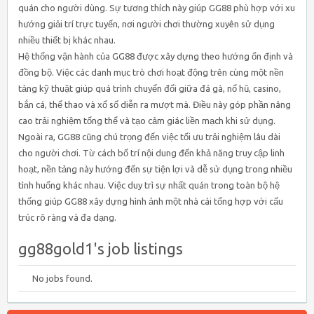
quán cho người dùng. Sự tương thích này giúp GG88 phù hợp với xu
hướng giải trí trực tuyến, nơi người chơi thường xuyên sử dụng
nhiều thiết bị khác nhau.
Hệ thống vận hành của GG88 được xây dựng theo hướng ổn định và
đồng bộ. Việc các danh mục trò chơi hoạt động trên cùng một nền
tảng kỹ thuật giúp quá trình chuyển đổi giữa đá gà, nổ hũ, casino,
bắn cá, thể thao và xổ số diễn ra mượt mà. Điều này góp phần nâng
cao trải nghiệm tổng thể và tạo cảm giác liền mạch khi sử dụng.
Ngoài ra, GG88 cũng chú trọng đến việc tối ưu trải nghiệm lâu dài
cho người chơi. Từ cách bố trí nội dung đến khả năng truy cập linh
hoạt, nền tảng này hướng đến sự tiện lợi và dễ sử dụng trong nhiều
tình huống khác nhau. Việc duy trì sự nhất quán trong toàn bộ hệ
thống giúp GG88 xây dựng hình ảnh một nhà cái tổng hợp với cấu
trúc rõ ràng và đa dạng.
gg88gold1's job listings
No jobs found.