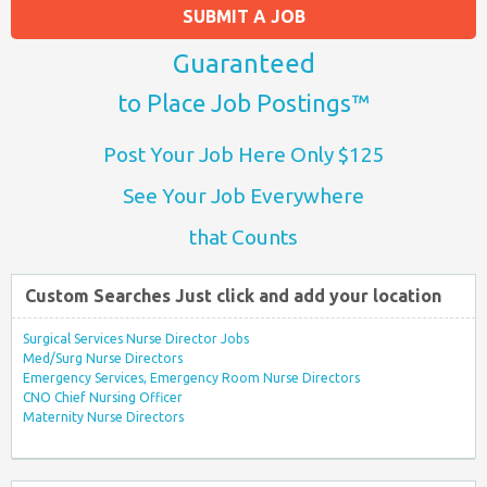
SUBMIT A JOB
Guaranteed
to Place Job Postings™
Post Your Job Here Only $125
See Your Job Everywhere
that Counts
Custom Searches Just click and add your location
Surgical Services Nurse Director Jobs
Med/Surg Nurse Directors
Emergency Services, Emergency Room Nurse Directors
CNO Chief Nursing Officer
Maternity Nurse Directors