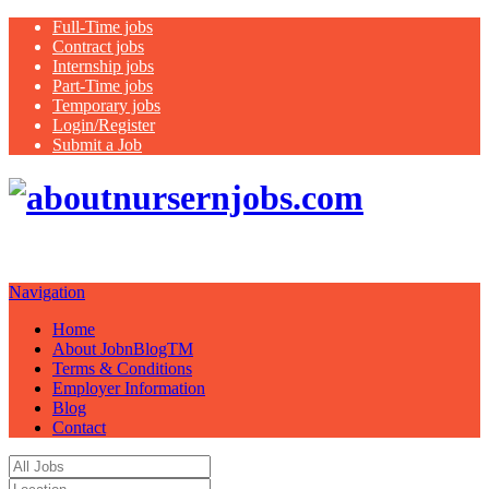
Full-Time jobs
Contract jobs
Internship jobs
Part-Time jobs
Temporary jobs
Login/Register
Submit a Job
Job
boards for lease and for sale
Navigation
Home
About JobnBlogTM
Terms & Conditions
Employer Information
Blog
Contact