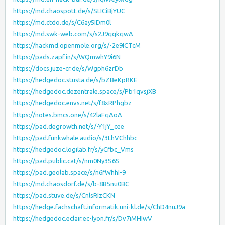
https://md.chaospott.de/s/SLICiBjYUC
https://md.ctdo.de/s/C6ay5IDm0l
https://md.swk-web.com/s/s2J9qqkqwA
https://hackmd.openmole.org/s/-2e9ICTcM
https://pads.zapf.in/s/WQmwhY9i6N
https://docs.juze-cr.de/s/Wgph6zrDb
https://hedgedoc.stusta.de/s/bZBeKpRKE
https://hedgedoc.dezentrale.space/s/Pb1qvsjXB
https://hedgedoc.envs.net/s/f8xRPhgbz
https://notes.bmcs.one/s/42laFqAoA
https://pad.degrowth.net/s/-Y1jY_cee
https://pad.funkwhale.audio/s/3LhVChhbc
https://hedgedoc.logilab.fr/s/yCfbc_Vms
https://pad.public.cat/s/nm0Ny3S6S
https://pad.geolab.space/s/n6fWhhI-9
https://md.chaosdorf.de/s/b-8B5nu0BC
https://pad.stuve.de/s/CnlsRIzCKN
https://hedge.fachschaft.informatik.uni-kl.de/s/ChD4nuJ9a
https://hedgedoc.eclair.ec-lyon.fr/s/Dv7iMHIwV