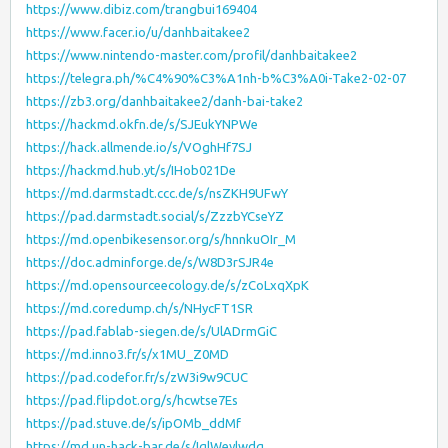
https://www.dibiz.com/trangbui169404
https://www.facer.io/u/danhbaitakee2
https://www.nintendo-master.com/profil/danhbaitakee2
https://telegra.ph/%C4%90%C3%A1nh-b%C3%A0i-Take2-02-07
https://zb3.org/danhbaitakee2/danh-bai-take2
https://hackmd.okfn.de/s/SJEukYNPWe
https://hack.allmende.io/s/VOghHf7SJ
https://hackmd.hub.yt/s/IHob021De
https://md.darmstadt.ccc.de/s/nsZKH9UFwY
https://pad.darmstadt.social/s/ZzzbYCseYZ
https://md.openbikesensor.org/s/hnnkuOIr_M
https://doc.adminforge.de/s/W8D3rSJR4e
https://md.opensourceecology.de/s/zCoLxqXpK
https://md.coredump.ch/s/NHycFT1SR
https://pad.fablab-siegen.de/s/UlADrmGiC
https://md.inno3.fr/s/x1MU_Z0MD
https://pad.codefor.fr/s/zW3i9w9CUC
https://pad.flipdot.org/s/hcwtse7Es
https://pad.stuve.de/s/ipOMb_ddMf
https://md.un-hack-bar.de/s/IqlWeylwdg