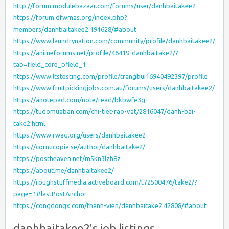
http://forum.modulebazaar.com/forums/user/danhbaitakee2
https://forum.dfwmas.org/index.php?
members/danhbaitakee2.191628/#about
https://www.laundrynation.com/community/profile/danhbaitakee2/
https://animeforums.net/profile/46419-danhbaitake2/?
tab=field_core_pfield_1
https://www.ltstesting.com/profile/trangbui16940492397/profile
https://www.fruitpickingjobs.com.au/forums/users/danhbaitakee2/
https://anotepad.com/note/read/bkbwfe3g
https://tudomuaban.com/chi-tiet-rao-vat/2816047/danh-bai-
take2.html
https://www.rwaq.org/users/danhbaitakee2
https://cornucopia.se/author/danhbaitake2/
https://postheaven.net/m5kn3lzh8z
https://about.me/danhbaitakee2/
https://roughstuffmedia.activeboard.com/t72500476/take2/?
page=1#lastPostAnchor
https://congdongx.com/thanh-vien/danhbaitake2.42808/#about
danhbaitakee2's job listings