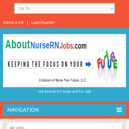
Submit a Job
Login/Register
Job boards for lease and for sale
NAVIGATION