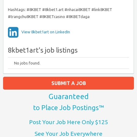
Hashtags: #8KBET #8kbet1.art #nhacai8KBET #link8KBET
#trangchu8KBET #8KBETcasino #8KBETdaga
View 8kbet1art on LinkedIn
8kbet1art's job listings
No jobs found.
SUBMIT A JOB
Guaranteed
to Place Job Postings™
Post Your Job Here Only $125
See Your Job Everywhere