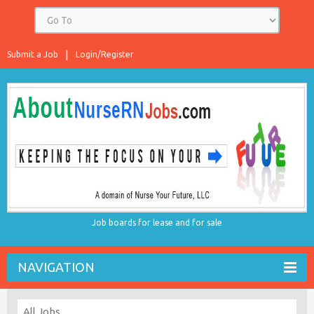
Submit a Job
Login/Register
Job boards for lease and for sale
NAVIGATION