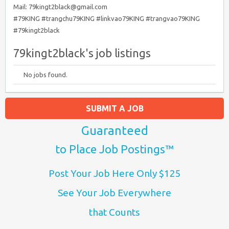
Mail: 79kingt2black@gmail.com
#79KING #trangchu79KING #linkvao79KING #trangvao79KING
#79kingt2black
79kingt2black's job listings
No jobs found.
SUBMIT A JOB
Guaranteed
to Place Job Postings™
Post Your Job Here Only $125
See Your Job Everywhere
that Counts