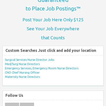
to Place Job Postings™
Post Your Job Here Only $125
See Your Job Everywhere
that Counts
Custom Searches Just click and add your location
Surgical Services Nurse Director Jobs
Med/Surg Nurse Directors
Emergency Services, Emergency Room Nurse Directors
CNO Chief Nursing Officer
Maternity Nurse Directors
Follow Us