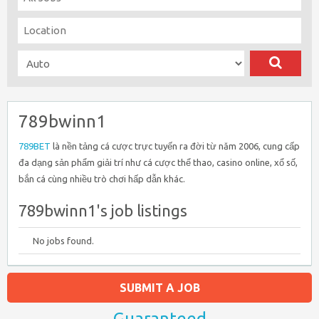
789bwinn1
789BET
là nền tảng cá cược trực tuyến ra đời từ năm 2006, cung cấp
đa dạng sản phẩm giải trí như cá cược thể thao, casino online, xổ số,
bắn cá cùng nhiều trò chơi hấp dẫn khác.
789bwinn1's job listings
No jobs found.
SUBMIT A JOB
Guaranteed