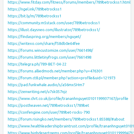
https://www.fitday.com/fitness/forums/members/789betrockss1.html
https://ngel.ink/789betrockss1
https://bit.ly/m/789betrockss1
https://community.m5stack.com/user/789betrockss1
https://illust.daysneo.com/illustrator/789betrockss1/
https://findaspring.org/members/nguyet/
https://writexo.com/share/f58db0e64fee
https://forums.wincustomize.com/user/7661498/
https://forums.littletinyfrogs.com/user/7661498
https://telegra.ph/789-BET-04-22
https://forums.alliedmods.net/member.php?u=476301
https://forum.ct8.pl/member.php?action=profile&uid=121973
https://pad.funkwhale.audio/s/a56mxSHm7
https://zenwriting.net/u7sk057njz
https://www.chrt.co.uk/profile/trananhnguyet0101199937167/profile
https://postheaven.net/789betrockss1/789bet
https://confengine.com/user/789bet-rocks-790
https://forum.risingko.net/members/789betrockss1.85588/#about
https://www.healthleadershipbraintrust.com/profile/trananhnguyet010
https://www.highdesertgems.com/profile/trananhnguyet0101199994711