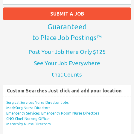
SUBMIT A JOB
Guaranteed
to Place Job Postings™
Post Your Job Here Only $125
See Your Job Everywhere
that Counts
Custom Searches Just click and add your location
Surgical Services Nurse Director Jobs
Med/Surg Nurse Directors
Emergency Services, Emergency Room Nurse Directors
CNO Chief Nursing Officer
Maternity Nurse Directors